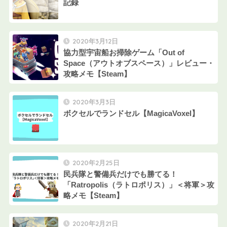
記録
2020年3月12日
協力型宇宙船お掃除ゲーム「Out of
Space（アウトオブスペース）」レビュー・
攻略メモ【Steam】
2020年3月3日
ボクセルでランドセル【MagicaVoxel】
2020年2月25日
民兵隊と警備兵だけでも勝てる！
「Ratropolis（ラトロポリス）」＜将軍＞攻
略メモ【Steam】
2020年2月21日