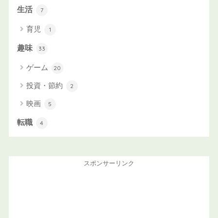
生活
7
育児
1
趣味
33
ゲーム
20
投資・節約
2
映画
5
転職
4
スポンサーリンク